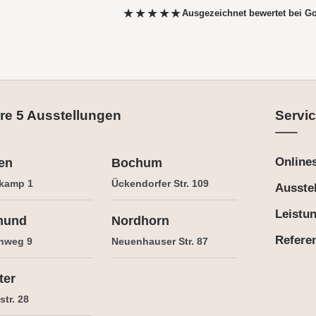
★★★★★
Ausgezeichnet bewertet
bei G
re 5 Ausstellungen
Servic
Online
en
Bochum
kamp 1
Ückendorfer Str. 109
Ausste
Leistu
mund
Nordhorn
Refere
nweg 9
Neuenhauser Str. 87
ter
tr. 28