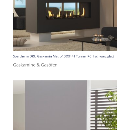
Spartherm DRU Gaskamin Metro150XT-41 Tunnel RCH schwarz glatt
Gaskamine & Gasöfen