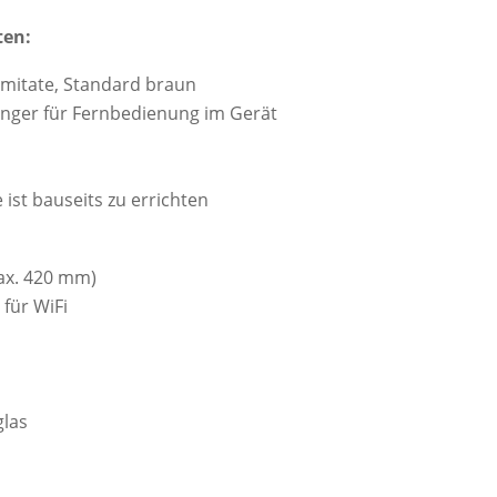
ten:
Imitate, Standard braun
ger für Fernbedienung im Gerät
 ist bauseits zu errichten
max. 420 mm)
für WiFi
glas