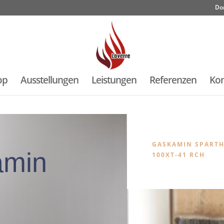
Do
op
Ausstellungen
Leistungen
Referenzen
Kon
GASKAMIN SPART
amin
100XT-41 RCH