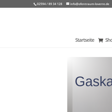
02594 / 89 34 128
info@ofentraum-loverre.de
Startseite
Sh
Gask