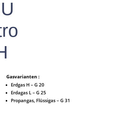
RU
ro
H
Gasvarianten :
Erdgas H – G 20
Erdagas L – G 25
Propangas, Flüssigas – G 31