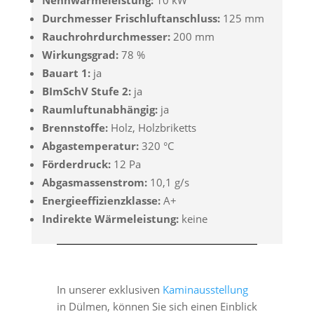
Nennwärmeleistung:
10 kW
Durchmesser Frischluftanschluss:
125 mm
Rauchrohrdurchmesser:
200 mm
Wirkungsgrad:
78 %
Bauart 1:
ja
BImSchV Stufe 2:
ja
Raumluftunabhängig:
ja
Brennstoffe:
Holz, Holzbriketts
Abgastemperatur:
320 °C
Förderdruck:
12 Pa
Abgasmassenstrom:
10,1 g/s
Energieeffizienzklasse:
A+
Indirekte Wärmeleistung:
keine
In unserer exklusiven
Kaminausstellung
in Dülmen, können Sie sich einen Einblick