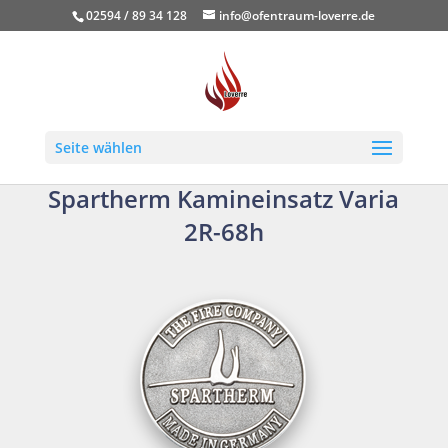
02594 / 89 34 128
info@ofentraum-loverre.de
Seite wählen
Spartherm Kamineinsatz Varia
2R-68h