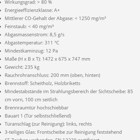
Wirkungsgrad: > 80 %
Energieeffizienzklasse: A+
Mittlerer CO-Gehalt der Abgase: < 1250 mg/m³
Feinstaub: < 40 mg/m³
Abgasmassenstrom: 8,5 g/s
Abgastemperatur: 311 °C
Mindestkaminzug: 12 Pa
Maße (H x B x T): 1472 x 675 x 747 mm
Gewicht: 235 kg
Rauchrohranschluss: 200 mm (oben, hinten)
Brennstoff: Scheitholz, Holzbriketts
Mindestabstände im Strahlungsbereich der Sichtscheibe: 85
cm vorn, 100 cm seitlich
Brennraumtür hochschiebbar
Bauart 1 (Tür selbstschließend)
Türanschlag (zur Reinigung): links, rechts
3-teiliges Glas: Frontscheibe zur Reinigung feststehend
CE Zeichen vorhanden, EN 13229 zertifiziert