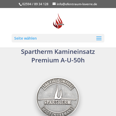
02594 / 89 34 128
info@ofentraum-loverre.de
Seite wählen
Spartherm Kamineinsatz
Premium A-U-50h