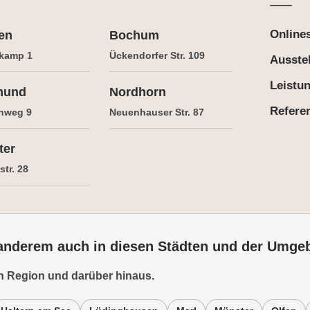
Online
en
Bochum
kamp 1
Ückendorfer Str. 109
Ausste
Leistu
mund
Nordhorn
Refere
nweg 9
Neuenhauser Str. 87
ter
tr. 28
 anderem auch in diesen Städten und der Umge
n Region und darüber hinaus.