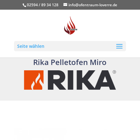
02594 / 89 34 128
info@ofentraum-loverre.de
Seite wählen
Rika Pelletofen Miro