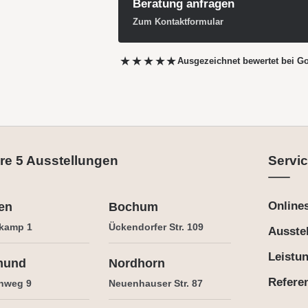
Beratung anfragen
Zum Kontaktformular
★★★★★
Ausgezeichnet bewertet
bei G
re 5 Ausstellungen
Servic
Online
en
Bochum
kamp 1
Ückendorfer Str. 109
Ausste
Leistu
mund
Nordhorn
Refere
nweg 9
Neuenhauser Str. 87