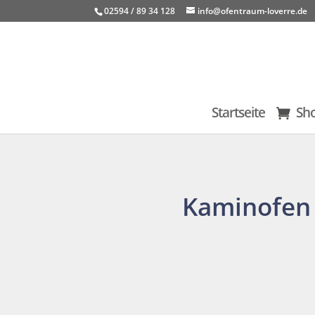
02594 / 89 34 128
info@ofentraum-loverre.de
Startseite
Sh
Kaminofen 