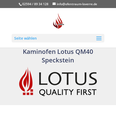
02594 / 89 34 128
info@ofentraum-loverre.de
Seite wählen
Kaminofen Lotus QM40
Speckstein