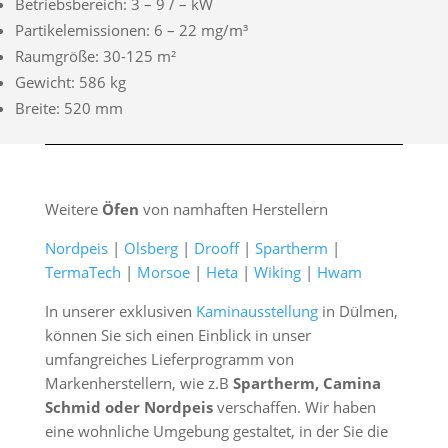
Betriebsbereich: 3 – 9 / – kW
Partikelemissionen: 6 – 22 mg/m³
Raumgröße: 30-125 m²
Gewicht: 586 kg
Breite: 520 mm
Weitere
Öfen
von namhaften Herstellern
Nordpeis
|
Olsberg
|
Drooff
|
Spartherm
|
TermaTech
|
Morsoe
|
Heta
|
Wiking
|
Hwam
In unserer exklusiven
Kaminausstellung
in Dülmen,
können Sie sich einen Einblick in unser
umfangreiches Lieferprogramm von
Markenherstellern, wie z.B
Spartherm, Camina
Schmid oder Nordpeis
verschaffen. Wir haben
eine wohnliche Umgebung gestaltet, in der Sie die