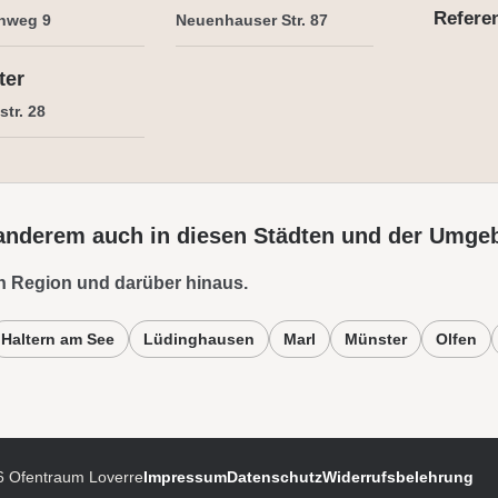
Refere
nweg 9
Neuenhauser Str. 87
ter
tr. 28
 anderem auch in diesen Städten und der Umge
n Region und darüber hinaus.
Haltern am See
Lüdinghausen
Marl
Münster
Olfen
6
Ofentraum Loverre
Impressum
Datenschutz
Widerrufsbelehrung