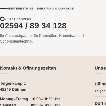
MEISTERBETRIEB · BERATUNG & MONTAGE
☎
DIREKT ANRUFEN
02594 / 89 34 128
Ihr Ansprechpartner für Kaminöfen, Kaminbau und
Schornsteintechnik.
Kontakt & Öffnungszeiten
Unse
Telgenkamp 1
Dülm
48249 Dülmen
Telgen
Montag–Freitag
10:00–18:30 Uhr
Dort
Samstag
09:00–14:00 Uhr