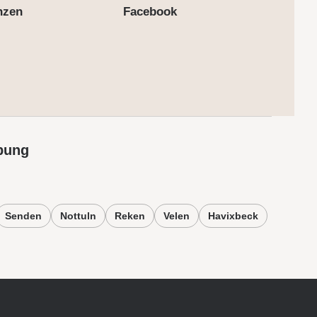
nzen
Facebook
bung
Senden
Nottuln
Reken
Velen
Havixbeck