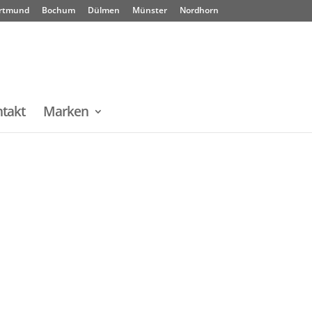
rtmund
Bochum
Dülmen
Münster
Nordhorn
takt
Marken