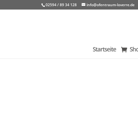
02594 / 89 34 128
info@ofentraum-loverre.de
Startseite
Sh