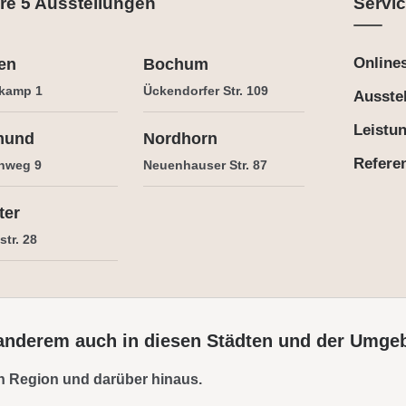
re 5 Ausstellungen
Servic
Online
en
Bochum
kamp 1
Ückendorfer Str. 109
Ausste
Leistu
mund
Nordhorn
Refere
nweg 9
Neuenhauser Str. 87
ter
tr. 28
 anderem auch in diesen Städten und der Umge
n Region und darüber hinaus.