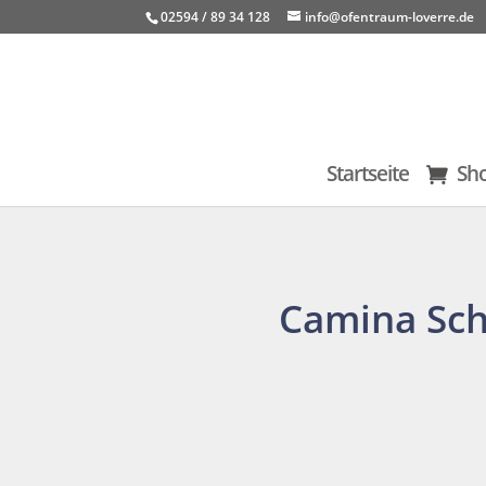
02594 / 89 34 128
info@ofentraum-loverre.de
Startseite
Sh
Camina Sch