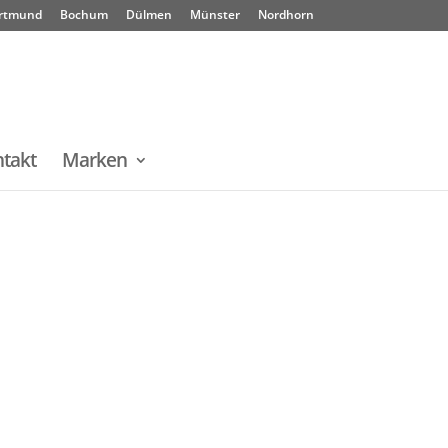
rtmund
Bochum
Dülmen
Münster
Nordhorn
takt
Marken