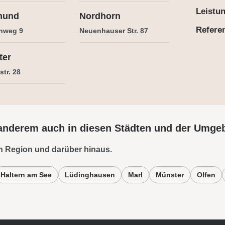
Leistu
mund
Nordhorn
Refere
nweg 9
Neuenhauser Str. 87
ter
tr. 28
 anderem auch in diesen Städten und der Umge
n Region und darüber hinaus.
Haltern am See
Lüdinghausen
Marl
Münster
Olfen