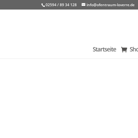
02594 / 89 34 128
info@ofentraum-loverre.de
Startseite
Sh