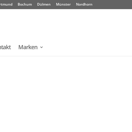
rtmund
Bochum
Dülmen
Münster
Nordhorn
takt
Marken