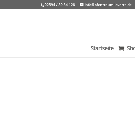
02594 / 89 34 128
info@ofentraum-loverre.de
Startseite
Sh