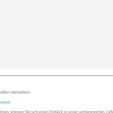
ften Herstellern
nsätze
lmen, können Sie sich einen Einblick in unser umfangreiches Li