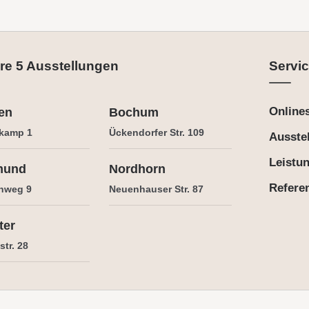
re 5 Ausstellungen
Servic
Online
en
Bochum
kamp 1
Ückendorfer Str. 109
Ausste
Leistu
mund
Nordhorn
Refere
nweg 9
Neuenhauser Str. 87
ter
tr. 28