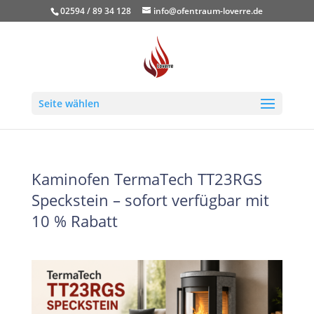
02594 / 89 34 128
info@ofentraum-loverre.de
Seite wählen
Kaminofen TermaTech TT23RGS
Speckstein – sofort verfügbar mit
10 % Rabatt