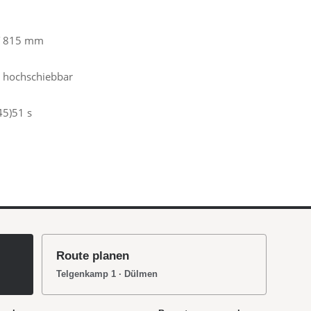
 T 815 mm
l hochschiebbar
45)51 s
Route planen
Telgenkamp 1 · Dülmen