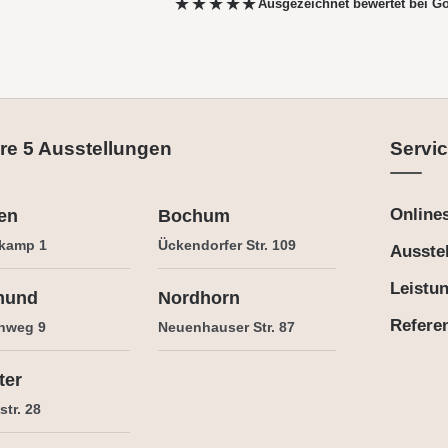
★★★★★
Ausgezeichnet bewertet
bei G
re 5 Ausstellungen
Servic
Online
en
Bochum
kamp 1
Ückendorfer Str. 109
Ausste
Leistu
mund
Nordhorn
Refere
nweg 9
Neuenhauser Str. 87
ter
tr. 28